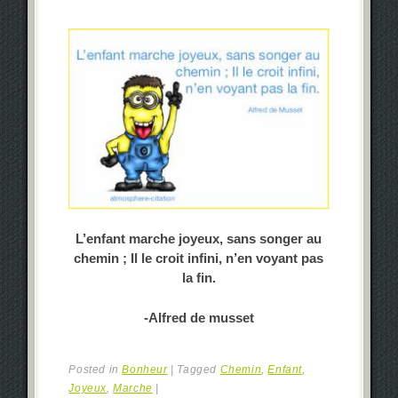
L’enfant marche joyeux, sans songer au
chemin ; Il le croit infini,
n’en voyant pas
la fin.
-Alfred de musset
Posted in
Bonheur
|
Tagged
Chemin
,
Enfant
,
Joyeux
,
Marche
|