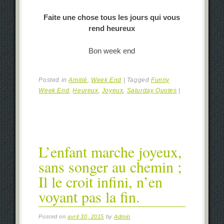
Faite une chose tous les jours qui vous
rend heureux
Bon week end
Posted in
Amitié
,
Week End
|
Tagged
Funny
Week End
,
Heureux
,
Joyeux
,
Saturday Quotes
|
L’enfant marche joyeux,
sans songer au chemin ;
Il le croit infini, n’en
voyant pas la fin.
Posted on
avril 30, 2015
by
Admin