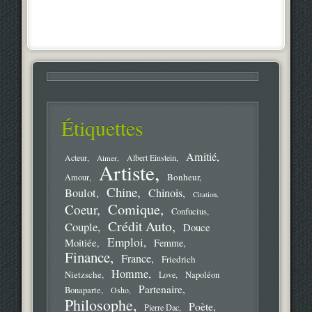
Étiquettes
Amitié
Acteur
Aimer
Albert Einstein
Artiste
Bonheur
Amour
Chine
Boulot
Chinois
Citation
Comique
Coeur
Confucius
Crédit Auto
Couple
Douce
Emploi
Moitiée
Femme
Finance
France
Friedrich
Homme
Nietzsche
Love
Napoléon
Partenaire
Bonaparte
Osho
Philosophe
Poète
Pierre Dac