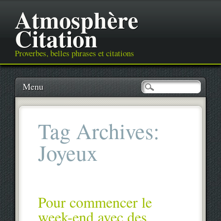
Atmosphère
Citation
Proverbes, belles phrases et citations
Main menu
Skip
Menu
to
content
Tag Archives:
Joyeux
Pour commencer le
week-end avec des