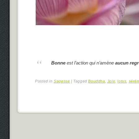
Bonne
est l’action qui n’amène
aucun regr
Posted in
Sagesse
|
Tagged
Bouddha
,
Joie
,
lotus
,
sérén