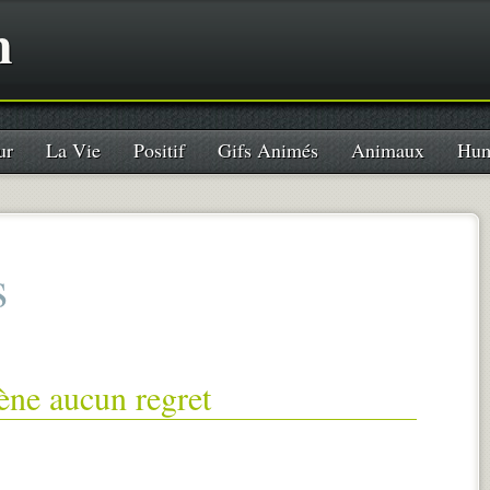
n
ur
La Vie
Positif
Gifs Animés
Animaux
Hum
s
ène aucun regret