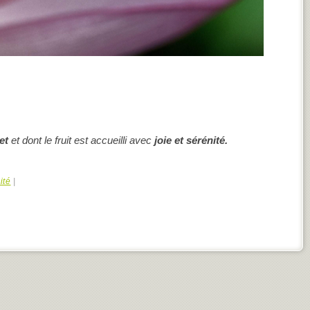
et
et dont le fruit est accueilli avec
joie et sérénité.
ité
|