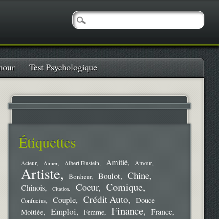
our
Test Psychologique
Étiquettes
Amitié
Amour
Acteur
Aimer
Albert Einstein
Artiste
Chine
Boulot
Bonheur
Comique
Coeur
Chinois
Citation
Crédit Auto
Couple
Douce
Confucius
Finance
Emploi
France
Moitiée
Femme