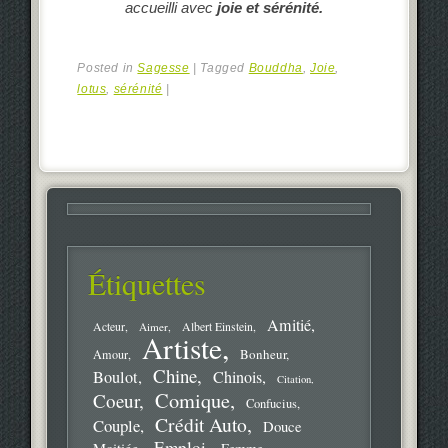
accueilli avec
joie et sérénité.
Posted in
Sagesse
|
Tagged
Bouddha
,
Joie
,
lotus
,
sérénité
|
Étiquettes
Amitié
Acteur
Aimer
Albert Einstein
Artiste
Bonheur
Amour
Chine
Boulot
Chinois
Citation
Comique
Coeur
Confucius
Crédit Auto
Couple
Douce
Emploi
Moitiée