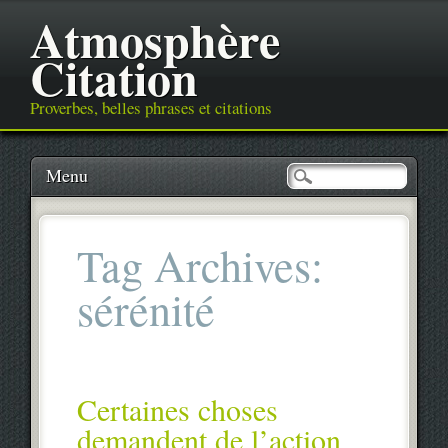
Atmosphère
Citation
Proverbes, belles phrases et citations
Main menu
Skip
Menu
to
content
Tag Archives:
sérénité
Certaines choses
demandent de l’action