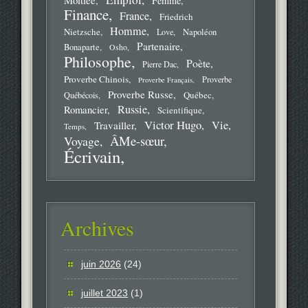
Femme
Finance
France
Friedrich
Homme
Nietzsche
Love
Napoléon
Partenaire
Bonaparte
Osho
Philosophe
Poète
Pierre Dac
Proverbe Chinois
Proverbe
Proverbe Français
Proverbe Russe
Québec
Québécois
Russie
Romancier
Scientifique
Victor Hugo
Vie
Travailler
Temps
ÂMe-sœur
Voyage
Écrivain
Archives
juin 2026
(24)
juillet 2023
(1)