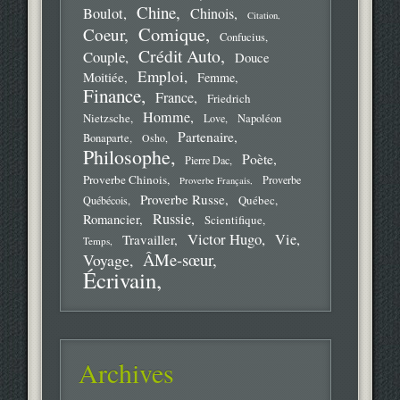
Chine
Boulot
Chinois
Citation
Comique
Coeur
Confucius
Crédit Auto
Couple
Douce
Emploi
Moitiée
Femme
Finance
France
Friedrich
Homme
Nietzsche
Love
Napoléon
Partenaire
Bonaparte
Osho
Philosophe
Poète
Pierre Dac
Proverbe Chinois
Proverbe
Proverbe Français
Proverbe Russe
Québec
Québécois
Russie
Romancier
Scientifique
Victor Hugo
Vie
Travailler
Temps
ÂMe-sœur
Voyage
Écrivain
Archives