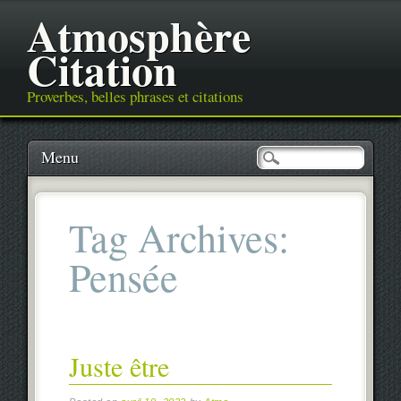
Atmosphère
Citation
Proverbes, belles phrases et citations
Main menu
Skip
Menu
to
content
Tag Archives:
Pensée
Juste être