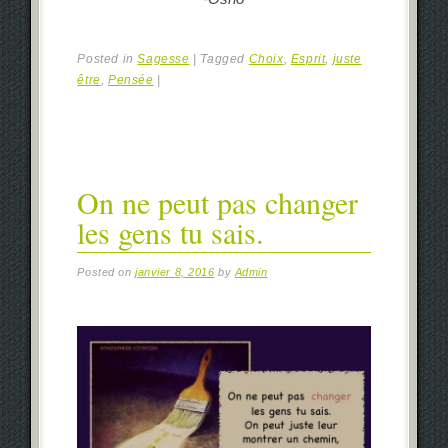
Posted in
Sagesse
|
Tagged
Choix
,
Esprit
,
juste
être
,
Pensée
|
On ne peut pas changer
les gens tu sais.
Posted on
janvier 8, 2016
by
Admin