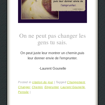
On ne peut pas changer les
gens tu sais.
On peut juste leur montrer un chemin,puis
leur donner envie de l’emprunter.
-Laurent Gounelle
Posted in
citation du jour
|
Tagged
Changement
,
Changer
,
Chemin
,
Emprunter
,
Laurent Gounelle
,
Pensée
|