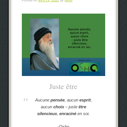
Posted on
avril 19, 2022
by
Atmo
Juste être
Aucune
pensée
, aucun
esprit
,
aucun
choix
– juste
être
silencieux
,
enraciné
en soi.
-Osho