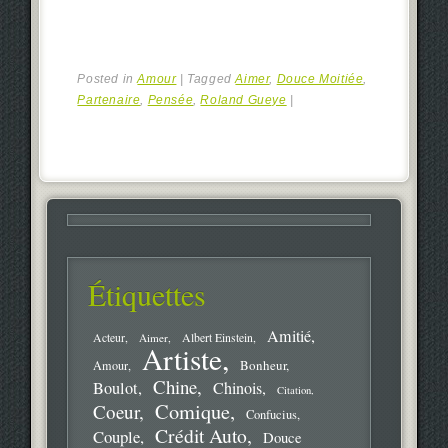
Posted in
Amour
|
Tagged
Aimer
,
Douce Moitiée
,
Partenaire
,
Pensée
,
Roland Gueye
|
Étiquettes
Amitié
Acteur
Aimer
Albert Einstein
Artiste
Bonheur
Amour
Chine
Boulot
Chinois
Citation
Comique
Coeur
Confucius
Crédit Auto
Couple
Douce