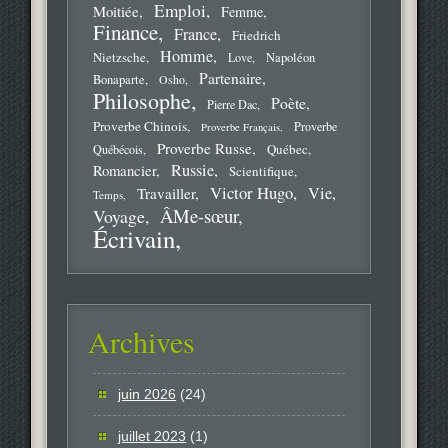
Emploi
Moitiée
Femme
Finance
France
Friedrich
Homme
Nietzsche
Love
Napoléon
Partenaire
Bonaparte
Osho
Philosophe
Poète
Pierre Dac
Proverbe Chinois
Proverbe
Proverbe Français
Proverbe Russe
Québec
Québécois
Russie
Romancier
Scientifique
Victor Hugo
Vie
Travailler
Temps
ÂMe-sœur
Voyage
Écrivain
Archives
juin 2026
(24)
juillet 2023
(1)