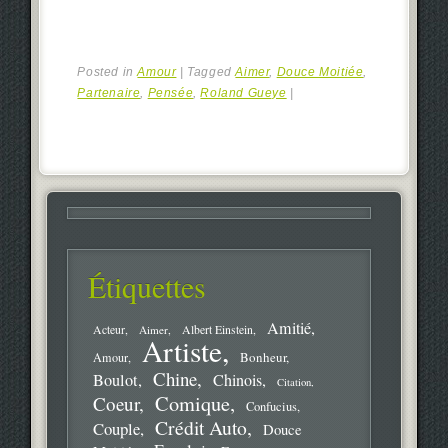
Posted in
Amour
|
Tagged
Aimer
,
Douce Moitiée
,
Partenaire
,
Pensée
,
Roland Gueye
|
Étiquettes
Amitié
Acteur
Aimer
Albert Einstein
Artiste
Bonheur
Amour
Chine
Boulot
Chinois
Citation
Comique
Coeur
Confucius
Crédit Auto
Couple
Douce