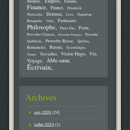
Emploi
Moitiée
Femme
Finance
France
Friedrich
Homme
Nietzsche
Love
Napoléon
Partenaire
Bonaparte
Osho
Philosophe
Poète
Pierre Dac
Proverbe Chinois
Proverbe
Proverbe Français
Proverbe Russe
Québec
Québécois
Russie
Romancier
Scientifique
Victor Hugo
Vie
Travailler
Temps
ÂMe-sœur
Voyage
Écrivain
Archives
juin 2026
(24)
juillet 2023
(1)