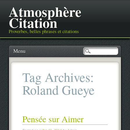
Atmosphère
Citation
Proverbes, belles phrases et citations
Main menu
Skip
Menu
to
content
Tag Archives:
Roland Gueye
Pensée sur Aimer