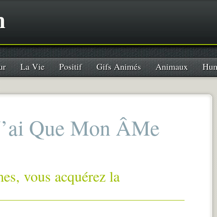
n
ur
La Vie
Positif
Gifs Animés
Animaux
Hum
N’ai Que Mon ÂMe
es, vous acquérez la