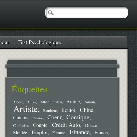
our
Test Psychologique
Étiquettes
Amitié
Amour
Acteur
Aimer
Albert Einstein
Artiste
Chine
Boulot
Bonheur
Comique
Coeur
Chinois
Citation
Crédit Auto
Couple
Douce
Confucius
Finance
Emploi
France
Moitiée
Femme